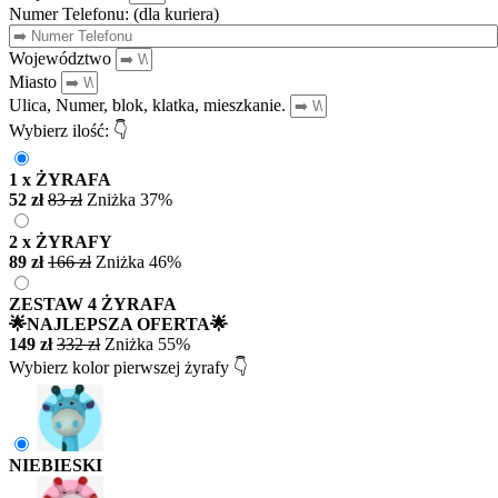
Numer Telefonu: (dla kuriera)
Województwo
Miasto
Ulica, Numer, blok, klatka, mieszkanie.
Wybierz ilość: 👇
1 x ŻYRAFA
52 zł
83 zł
Zniżka 37%
2 x ŻYRAFY
89 zł
166 zł
Zniżka 46%
ZESTAW 4 ŻYRAFA
🌟NAJLEPSZA OFERTA🌟
149 zł
332 zł
Zniżka 55%
Wybierz kolor pierwszej żyrafy 👇
NIEBIESKI