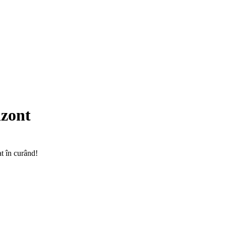
izont
at în curând!