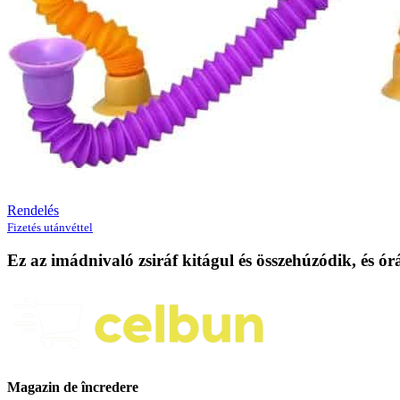
Rendelés
Fizetés utánvéttel
Ez az imádnivaló zsiráf kitágul és összehúzódik, és ór
Magazin de încredere