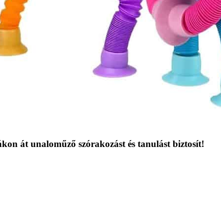
ákon át unaloműző szórakozást és tanulást biztosít!